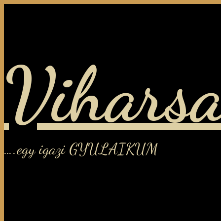
Viharsa
….egy igazi GYULAIKUM