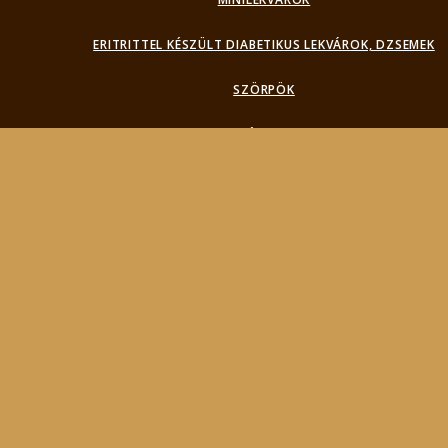
ERITRITTEL KÉSZÜLT DIABETIKUS LEKVÁROK, DZSEMEK
SZÖRPÖK
IVÓLEVEK
FIÓKADATOK
Products
search
Keresés
BEMUTATKOZÁS
FOTÓK