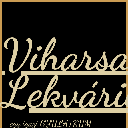
Viharsa
Lekvár
….egy igazi GYULAIKUM