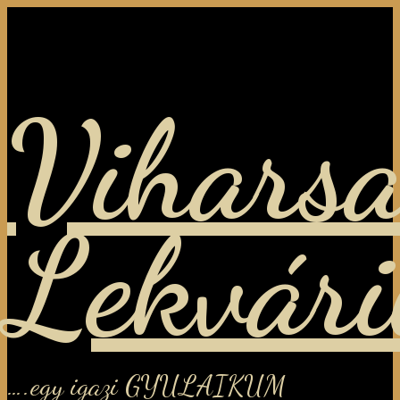
Viharsa
Lekvár
….egy igazi GYULAIKUM