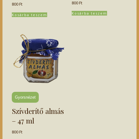
800
Ft
800
Ft
Kosárba teszem
Kosárba teszem
Gyorsnézet
Szívderítő almás
– 47 ml
800
Ft