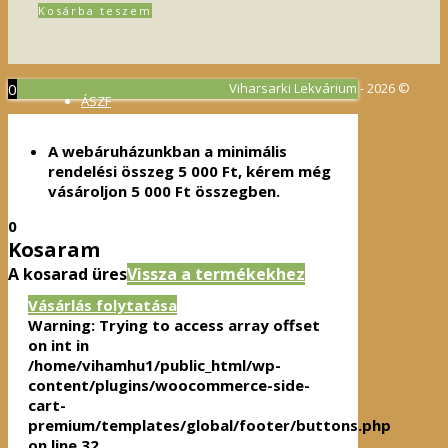
Kosárba teszem
0
Viharsarki Lekvárium - 2026 ©
ÁSZF
Adatvédelmi irányelvek
A webáruházunkban a minimális
rendelési összeg
5 000
Ft
, kérem még
vásároljon
5 000
Ft
összegben.
0
Kosaram
A kosarad üres
Vissza a termékekhez
Vásárlás folytatása
Warning
: Trying to access array offset
on int in
/home/vihamhu1/public_html/wp-
content/plugins/woocommerce-side-
cart-
premium/templates/global/footer/buttons.php
on line
32