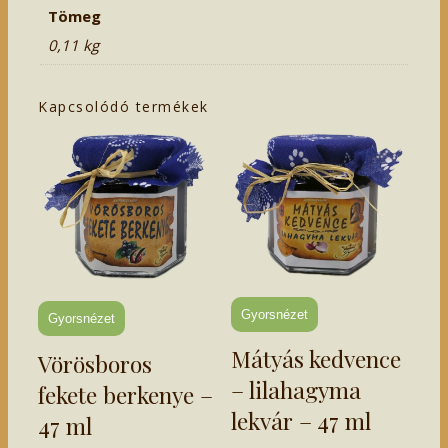
Tömeg
0,11 kg
Kapcsolódó termékek
Gyorsnézet
Gyorsnézet
Mátyás kedvence
Vörösboros
– lilahagyma
fekete berkenye –
lekvár – 47 ml
47 ml