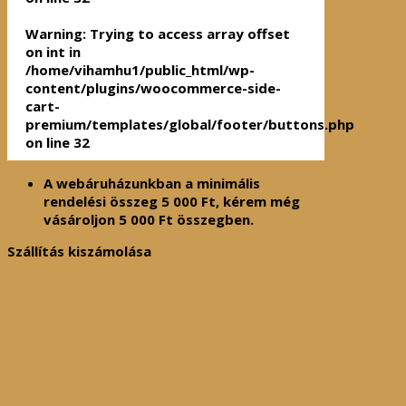
Warning
: Trying to access array offset
on int in
/home/vihamhu1/public_html/wp-
content/plugins/woocommerce-side-
cart-
premium/templates/global/footer/buttons.php
on line
32
A webáruházunkban a minimális
rendelési összeg
5 000
Ft
, kérem még
vásároljon
5 000
Ft
összegben.
Szállítás kiszámolása