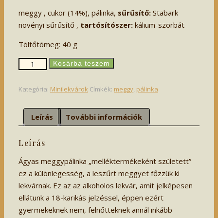
meggy , cukor (14%), pálinka,
sűrűsítő:
Stabark
növényi sűrűsítő ,
tartósítószer:
kálium-szorbát
Töltőtömeg: 40 g
Szívderítő
Kosárba teszem
meggyes
-
Kategória:
Minilekvárok
Címkék:
meggy
,
pálinka
47
ml
mennyiség
Leírás
További információk
Leírás
Ágyas meggypálinka „melléktermékeként született”
ez a különlegesség, a leszűrt meggyet főzzük ki
lekvárnak. Ez az az alkoholos lekvár, amit jelképesen
ellátunk a 18-karikás jelzéssel, éppen ezért
gyermekeknek nem, felnőtteknek annál inkább