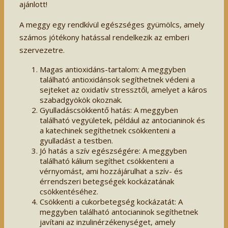
ajánlott!
A meggy egy rendkívül egészséges gyümölcs, amely
számos jótékony hatással rendelkezik az emberi
szervezetre.
Magas antioxidáns-tartalom: A meggyben
található antioxidánsok segíthetnek védeni a
sejteket az oxidatív stressztől, amelyet a káros
szabadgyökök okoznak.
Gyulladáscsökkentő hatás: A meggyben
található vegyületek, például az antocianinok és
a katechinek segíthetnek csökkenteni a
gyulladást a testben.
Jó hatás a szív egészségére: A meggyben
található kálium segíthet csökkenteni a
vérnyomást, ami hozzájárulhat a szív- és
érrendszeri betegségek kockázatának
csökkentéséhez.
Csökkenti a cukorbetegség kockázatát: A
meggyben található antocianinok segíthetnek
javítani az inzulinérzékenységet, amely