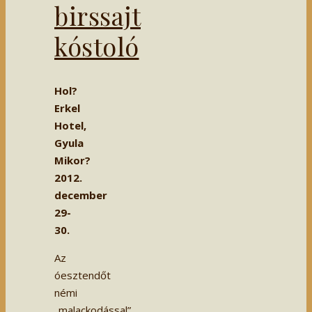
birssajt
kóstoló
Hol?
Erkel
Hotel,
Gyula
Mikor?
2012.
december
29-
30.
Az
óesztendőt
némi
„malackodással”