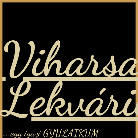
Viharsa
Lekvár
….egy igazi GYULAIKUM