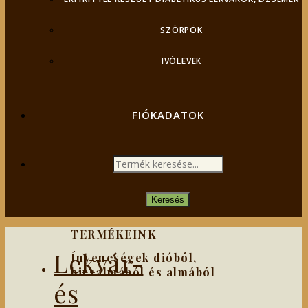
SZÖRPÖK
IVÓLEVEK
FIÓKADATOK
PRODUCTS
SEARCH
Keresés
TERMÉKEINK
Lekvár-
Ínyencségek dióból,
birsalmából és almából
és