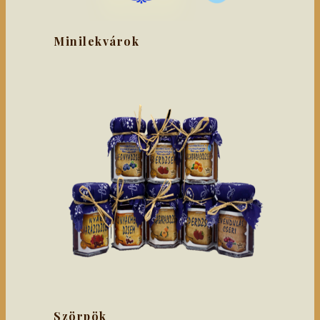
Minilekvárok
Szörpök