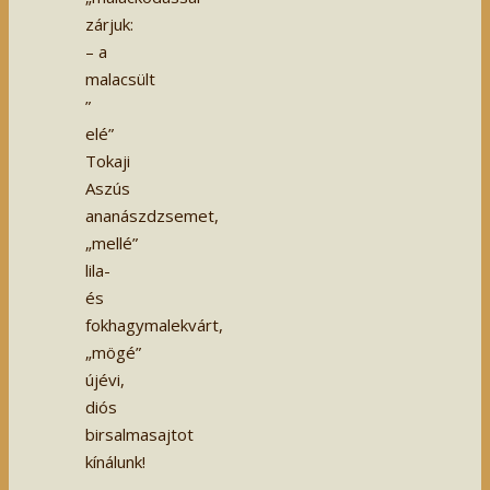
zárjuk:
– a
malacsült
”
elé”
Tokaji
Aszús
ananászdzsemet,
„mellé”
lila-
és
fokhagymalekvárt,
„mögé”
újévi,
diós
birsalmasajtot
kínálunk!