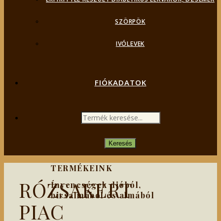
SZÖRPÖK
IVÓLEVEK
FIÓKADATOK
PRODUCTS
SEARCH
Keresés
TERMÉKEINK
RÓZSAKERT
Ínyencségek dióból,
birsalmából és almából
PIAC