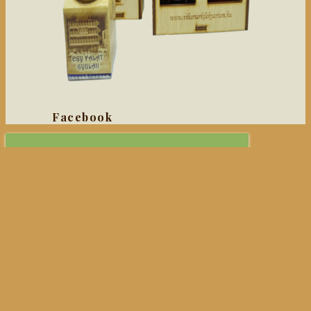
Facebook
0
Viharsarki Lekvárium - 2026 ©
ÁSZF
Adatvédelmi irányelvek
A webáruházunkban a minimális
rendelési összeg
5 000
Ft
, kérem még
vásároljon
5 000
Ft
összegben.
0
Kosaram
A kosarad üres
Vissza a termékekhez
Vásárlás folytatása