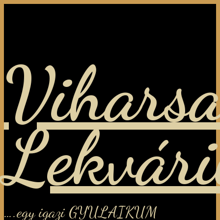
Viharsa
Lekvár
….egy igazi GYULAIKUM