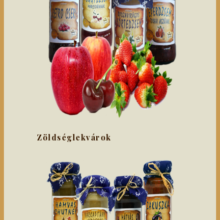
Zöldséglekvárok