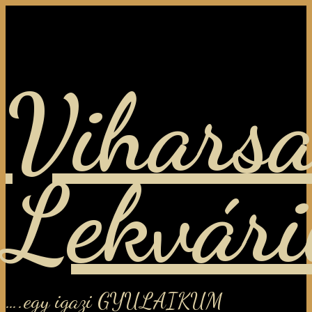
Viharsa
Lekvár
….egy igazi GYULAIKUM