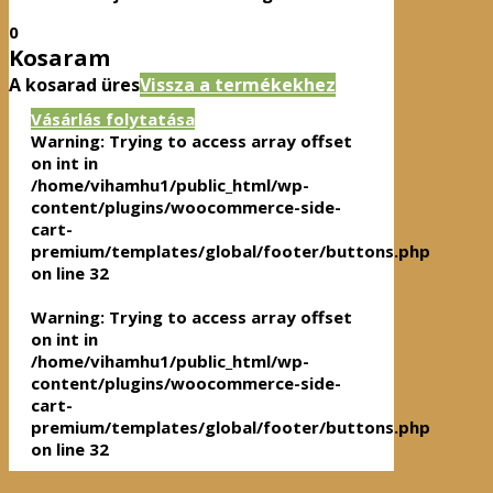
0
Kosaram
A kosarad üres
Vissza a termékekhez
Vásárlás folytatása
Warning
: Trying to access array offset
on int in
/home/vihamhu1/public_html/wp-
content/plugins/woocommerce-side-
cart-
premium/templates/global/footer/buttons.php
on line
32
Warning
: Trying to access array offset
on int in
/home/vihamhu1/public_html/wp-
content/plugins/woocommerce-side-
cart-
premium/templates/global/footer/buttons.php
on line
32