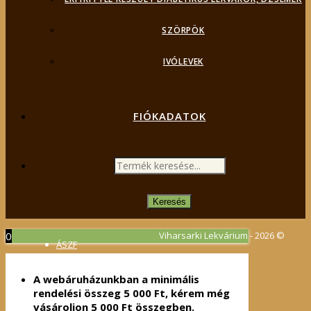
SZÖRPÖK
IVÓLEVEK
FIÓKADATOK
PRODUCTS
SEARCH
Keresés
0
Viharsarki Lekvárium - 2026 ©
ÁSZF
Adatvédelmi irányelvek
A webáruházunkban a minimális
rendelési összeg
5 000
Ft
, kérem még
vásároljon
5 000
Ft
összegben.