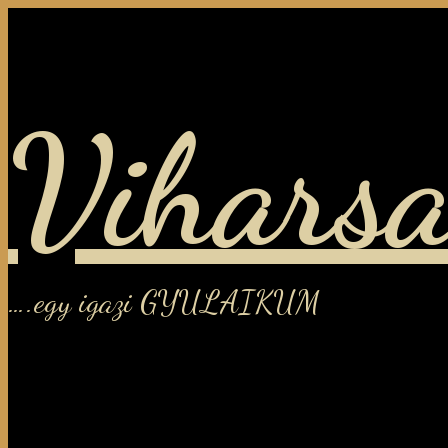
Viharsa
….egy igazi GYULAIKUM