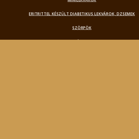
ERITRITTEL KÉSZÜLT DIABETIKUS LEKVÁROK, DZSEMEK
SZÖRPÖK
IVÓLEVEK
FIÓKADATOK
Products
search
Keresés
BEMUTATKOZÁS
FOTÓK