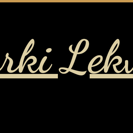
rki Lek