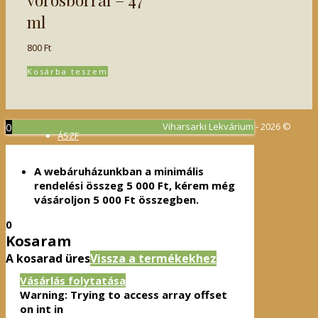
ml
800
Ft
Kosárba teszem
0
Viharsarki Lekvárium - 2026 ©
ÁSZF
Adatvédelmi irányelvek
A webáruházunkban a minimális
rendelési összeg
5 000
Ft
, kérem még
vásároljon
5 000
Ft
összegben.
0
Kosaram
A kosarad üres
Vissza a termékekhez
Vásárlás folytatása
Warning
: Trying to access array offset
on int in