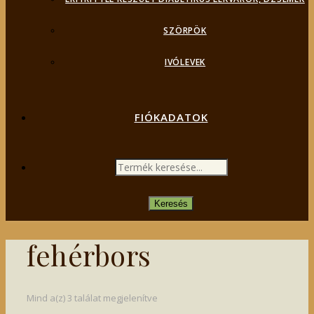
SZÖRPÖK
IVÓLEVEK
FIÓKADATOK
PRODUCTS
SEARCH
Keresés
fehérbors
Mind a(z) 3 találat megjelenítve