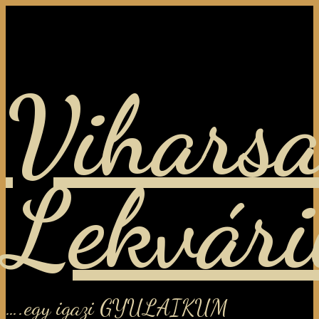
Viharsa
Lekvár
….egy igazi GYULAIKUM