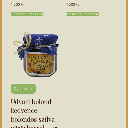
1 500
Ft
1 500
Ft
Kosárba teszem
Kosárba teszem
Gyorsnézet
Udvari bolond
kedvence –
bolondos szilva
vörösborral – 47