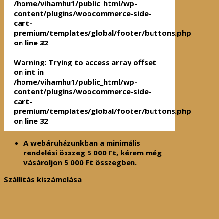
/home/vihamhu1/public_html/wp-
content/plugins/woocommerce-side-
cart-
premium/templates/global/footer/buttons.php
on line
32
Warning
: Trying to access array offset
on int in
/home/vihamhu1/public_html/wp-
content/plugins/woocommerce-side-
cart-
premium/templates/global/footer/buttons.php
on line
32
A webáruházunkban a minimális
rendelési összeg
5 000
Ft
, kérem még
vásároljon
5 000
Ft
összegben.
Szállítás kiszámolása