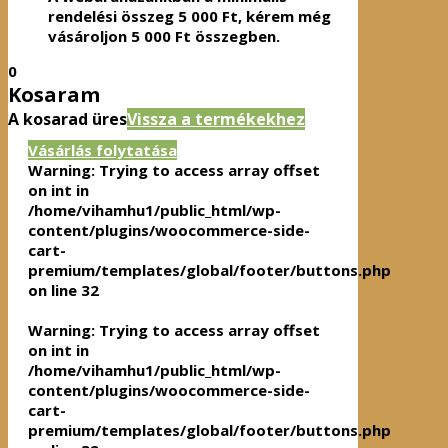
rendelési összeg
5 000
Ft
, kérem még
vásároljon
5 000
Ft
összegben.
0
Kosaram
A kosarad üres
Vissza a termékekhez
Vásárlás folytatása
Warning
: Trying to access array offset
on int in
/home/vihamhu1/public_html/wp-
content/plugins/woocommerce-side-
cart-
premium/templates/global/footer/buttons.php
on line
32
Warning
: Trying to access array offset
on int in
/home/vihamhu1/public_html/wp-
content/plugins/woocommerce-side-
cart-
premium/templates/global/footer/buttons.php