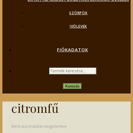
SZÖRPÖK
IVÓLEVEK
FIÓKADATOK
PRODUCTS
SEARCH
Keresés
citromfű
Mind a(z) 4 találat megjelenítve