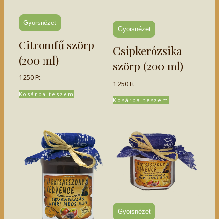
Gyorsnézet
Gyorsnézet
Citromfű szörp
Csipkerózsika
(200 ml)
szörp (200 ml)
1 250
Ft
1 250
Ft
Kosárba teszem
Kosárba teszem
Gyorsnézet