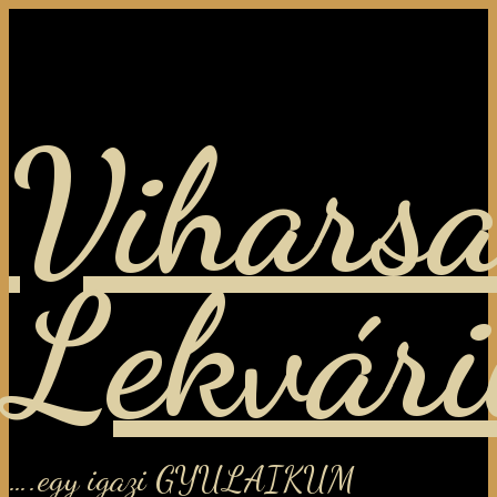
Viharsa
Lekvár
….egy igazi GYULAIKUM