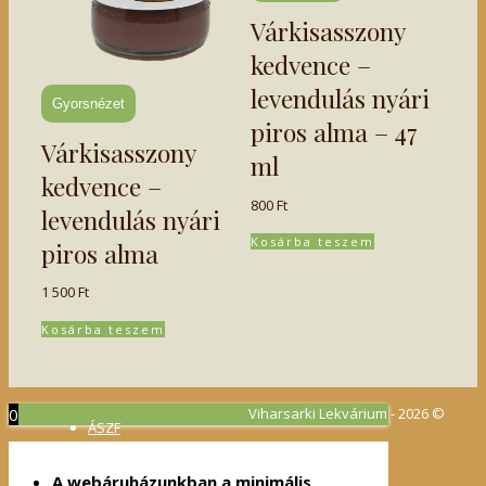
Várkisasszony
kedvence –
levendulás nyári
Gyorsnézet
piros alma – 47
Várkisasszony
ml
kedvence –
800
Ft
levendulás nyári
Kosárba teszem
piros alma
1 500
Ft
Kosárba teszem
0
Viharsarki Lekvárium - 2026 ©
ÁSZF
Adatvédelmi irányelvek
A webáruházunkban a minimális