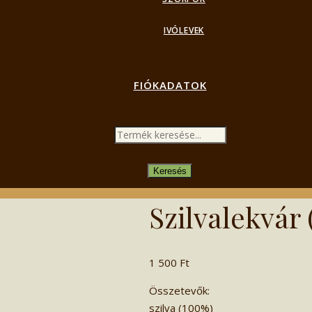
IVÓLEVEK
FIÓKADATOK
PRODUCTS
SEARCH
Keresés
Szilvalekvár 
1 500
Ft
Összetevők:
szilva (100%)