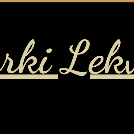
rki Lek