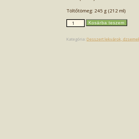
Töltőtömeg: 245 g (212 ml)
Szilvalekvár
Kosárba teszem
(212ml)
mennyiség
Kategória:
Desszert lekvárok, dzseme