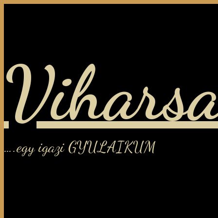
Viharsa
….egy igazi GYULAIKUM