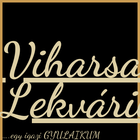
Viharsa
Lekvár
….egy igazi GYULAIKUM