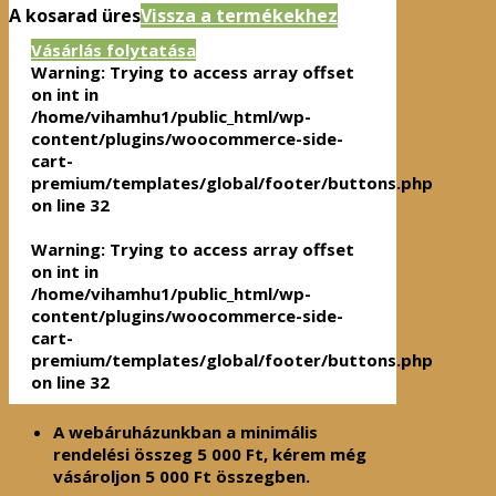
A kosarad üres
Vissza a termékekhez
Vásárlás folytatása
Warning
: Trying to access array offset
on int in
/home/vihamhu1/public_html/wp-
content/plugins/woocommerce-side-
cart-
premium/templates/global/footer/buttons.php
on line
32
Warning
: Trying to access array offset
on int in
/home/vihamhu1/public_html/wp-
content/plugins/woocommerce-side-
cart-
premium/templates/global/footer/buttons.php
on line
32
A webáruházunkban a minimális
rendelési összeg
5 000
Ft
, kérem még
vásároljon
5 000
Ft
összegben.