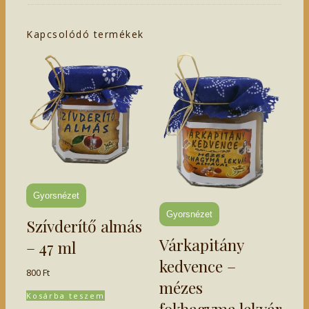
Kapcsolódó termékek
Gyorsnézet
Gyorsnézet
Szívderítő almás
Várkapitány
– 47 ml
kedvence –
800
Ft
mézes
Kosárba teszem
fokhagyma lekvár