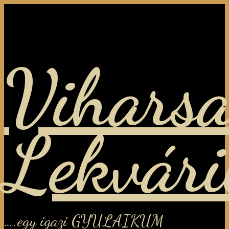
Viharsa
Lekvár
….egy igazi GYULAIKUM