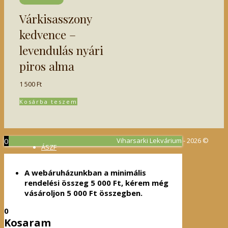
Várkisasszony
kedvence –
levendulás nyári
piros alma
1 500
Ft
Kosárba teszem
0
Viharsarki Lekvárium - 2026 ©
ÁSZF
Adatvédelmi irányelvek
A webáruházunkban a minimális
rendelési összeg
5 000
Ft
, kérem még
vásároljon
5 000
Ft
összegben.
0
Kosaram