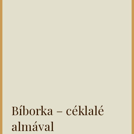
Bíborka – céklalé
almával