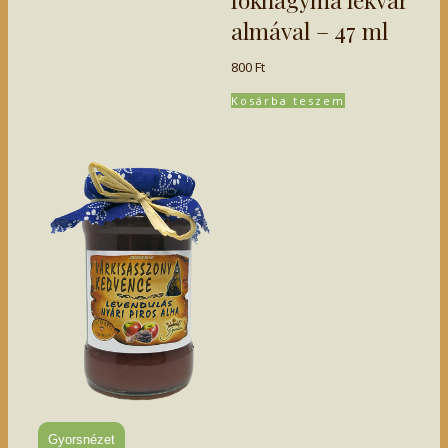
almával – 47 ml
800
Ft
Kosárba teszem
Gyorsnézet