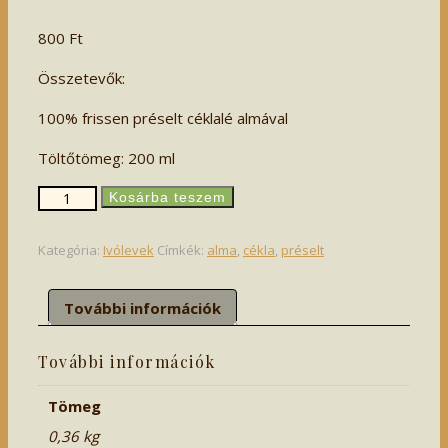
800
Ft
Összetevők:
100% frissen préselt céklalé almával
Töltőtömeg: 200 ml
Bíborka
Kosárba teszem
-
céklalé
Kategória:
Ivólevek
Címkék:
alma
,
cékla
,
préselt
almával
mennyiség
További információk
További információk
Tömeg
0,36 kg