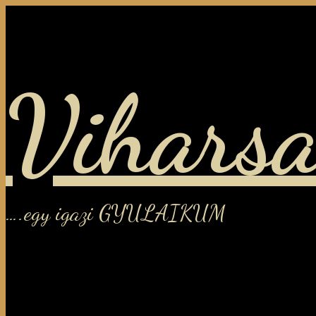
Viharsa
….egy igazi GYULAIKUM