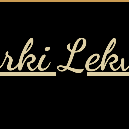
rki Lek