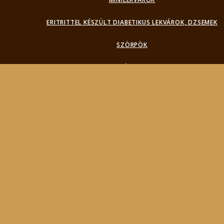
ERITRITTEL KÉSZÜLT DIABETIKUS LEKVÁROK, DZSEMEK
SZÖRPÖK
IVÓLEVEK
FIÓKADATOK
Products
search
Keresés
BEMUTATKOZÁS
FOTÓK