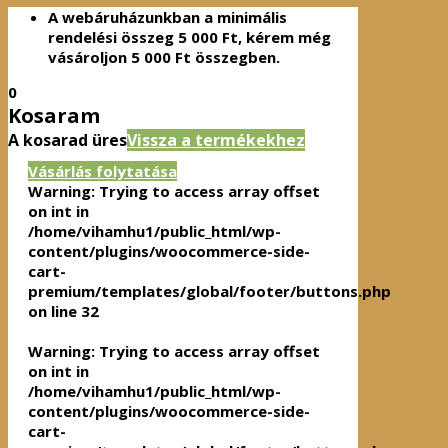
A webáruházunkban a minimális
rendelési összeg
5 000
Ft
, kérem még
vásároljon
5 000
Ft
összegben.
0
Kosaram
A kosarad üres
Vissza a termékekhez
Vásárlás folytatása
Warning
: Trying to access array offset
on int in
/home/vihamhu1/public_html/wp-
content/plugins/woocommerce-side-
cart-
premium/templates/global/footer/buttons.php
on line
32
Warning
: Trying to access array offset
on int in
/home/vihamhu1/public_html/wp-
content/plugins/woocommerce-side-
cart-