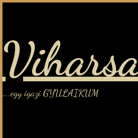
Viharsa
….egy igazi GYULAIKUM