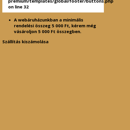
premium/templates/global/footer/buttons.php
on line
32
A webáruházunkban a minimális
rendelési összeg
5 000
Ft
, kérem még
vásároljon
5 000
Ft
összegben.
Szállítás kiszámolása