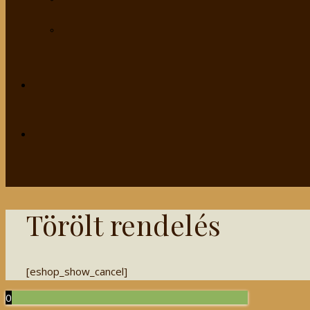
Törölt rendelés
[eshop_show_cancel]
0