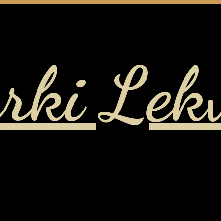
rki Lek