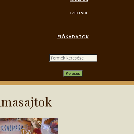
IVÓLEVEK
FIÓKADATOK
PRODUCTS
SEARCH
Keresés
lmasajtok