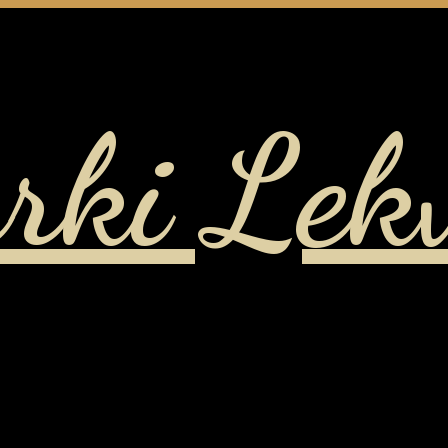
rki Lek