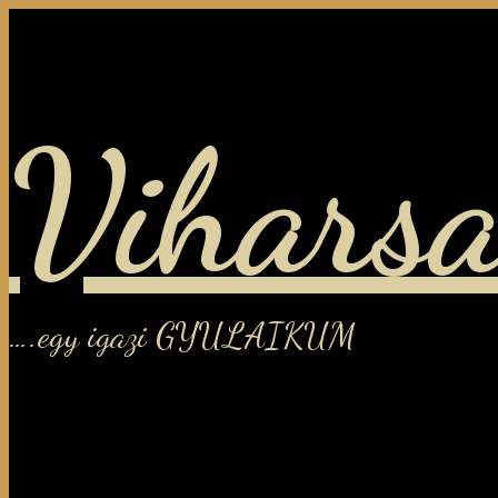
Viharsa
….egy igazi GYULAIKUM