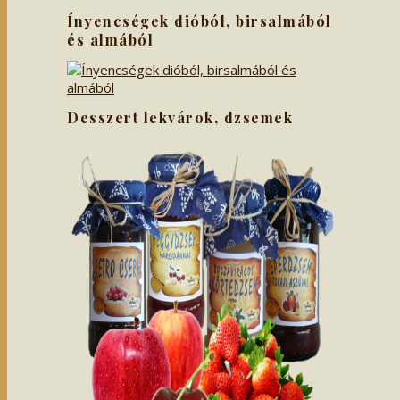
Ínyencségek dióból, birsalmából
és almából
Desszert lekvárok, dzsemek