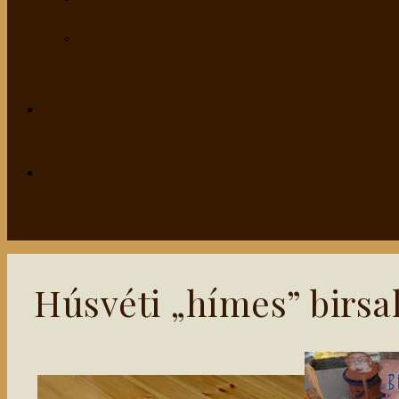
Húsvéti „hímes” birsa